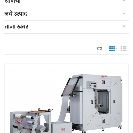
श्रेणियाँ
नये उत्पाद
ताज़ा खबर
राय :
जाली देखन
सूच