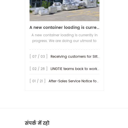
A new container loading is currently in progress.
A new container loading is currently in
progress. We are doing our utmost to
ensure you receive your high-quality
screen printing production line at the
[ 07 / 03 ]
Receiving customers for Slitting machine with differential Slip Shaft
earliest possible time.
[ 02 / 28 ]
LINGTIE teams back to work at Feb.25th.
[ 01 / 21 ]
After-Sales Service Notice for Turkey Region
संपर्क में रहो