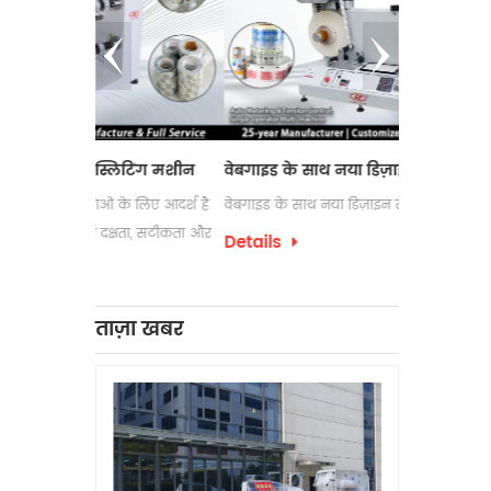
्लिटिंग मशीन
वेबगाइड के साथ नया डिज़ाइन लेबल काउंटर
इलेक्ट्रोस्
ं के लिए आदर्श है
वेबगाइड के साथ नया डिज़ाइन लेबल काउंटर
लेबल रिवाइंडि
 दक्षता, सटीकता और
उपयोग की ज
Details
पैकेजिंग प्रक
Details
को अक्सर अप
लेबल रिवाइंड
ताज़ा खबर