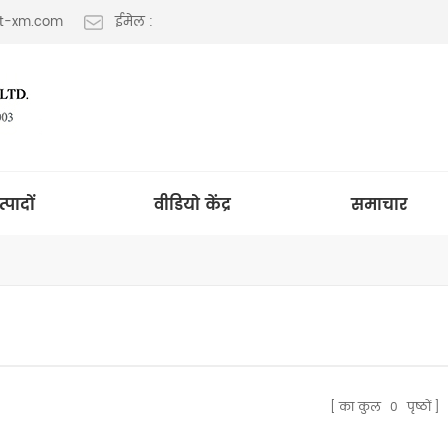
lt-xm.com
ईमेल :
त्पादों
वीडियो केंद्र
समाचार
का कुल
0
पृष्ठों