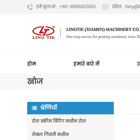
हमें बुलाओ : +86-18965820062
ईमेल : fany@
होम
हमारे बारे में
उ
खोज
श्रेणियाँ
रोल स्क्रीन प्रिंटिंग मशीन रोल
लेबल गिनती मशीन