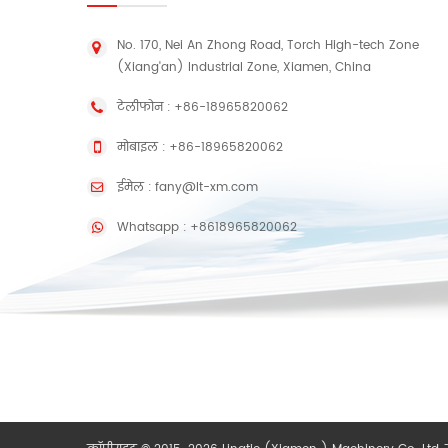
No. 170, Nei An Zhong Road, Torch High-tech Zone
(Xiang'an) Industrial Zone, Xiamen, China
टेलीफोन :
+86-18965820062
मोबाइल :
+86-18965820062
ईमेल :
fany@lt-xm.com
Whatsapp :
+8618965820062