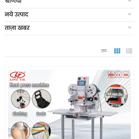
श्रेणियाँ
नये उत्पाद
ताज़ा खबर
राय :
जाली देखन
सूच