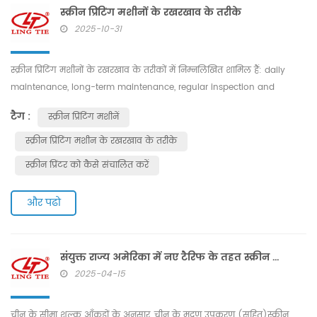
स्क्रीन प्रिंटिंग मशीनों के रखरखाव के तरीके
2025-10-31
स्क्रीन प्रिंटिंग मशीनों के रखरखाव के तरीकों में निम्नलिखित शामिल हैं: daily
maintenance, long-term maintenance, regular inspection and
maintenance, and cleaning and maintenance steps. Daily
टैग :
स्क्रीन प्रिंटिंग मशीनें
maintenance Before operating the screen printing machine , the
operator should first check whether there is dust left by chips at the
स्क्रीन प्रिंटिंग मशीन के रखरखाव के तरीके
junction of the movable guide rail surface of the screen printing
स्क्रीन प्रिंटर को कैसे संचालित करें
machine, ...
और पढो
संयुक्त राज्य अमेरिका में नए टैरिफ के तहत स्क्रीन प्रिंटिंग उपकरण उद्यमों की विकास दिशा
2025-04-15
चीन के सीमा शुल्क आँकड़ों के अनुसार, चीन के मुद्रण उपकरण (सहित)स्क्रीन