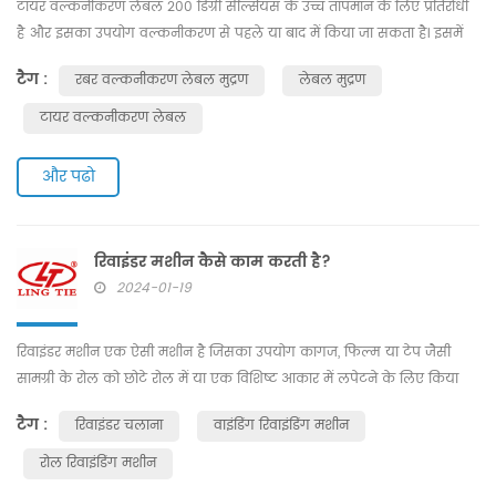
टायर वल्कनीकरण लेबल 200 डिग्री सेल्सियस के उच्च तापमान के लिए प्रतिरोधी
है और इसका उपयोग वल्कनीकरण से पहले या बाद में किया जा सकता है। इसमें
उत्कृष्ट आसंज
टैग :
रबर वल्कनीकरण लेबल मुद्रण
लेबल मुद्रण
टायर वल्कनीकरण लेबल
और पढो
रिवाइंडर मशीन कैसे काम करती है?
2024-01-19
रिवाइंडर मशीन एक ऐसी मशीन है जिसका उपयोग कागज, फिल्म या टेप जैसी
सामग्री के रोल को छोटे रोल में या एक विशिष्ट आकार में लपेटने के लिए किया
जाता है। रिवाइंडर मशीनें कई प्रकार की होती हैं, जिनमें सतही वाइन्डर, सेंटर वाइन्डर
टैग :
रिवाइंडर चलाना
वाइंडिंग रिवाइंडिंग मशीन
और कोरलेस वाइन्डर शामिल हैं, जिनमें से प्रत्येक थोड़ा अलग तरीके से संचालित
होता है।सामान्य तौर पर, एक रिवाइंडर मशीन में रोलर्स या ड्रम की एक श्रृंखला होती
रोल रिवाइंडिंग मशीन
है जिसके माध्यम से सामग्...