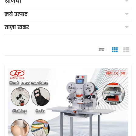
श्रेणियाँ
नये उत्पाद
ताज़ा खबर
राय :
जाली देखन
सूच