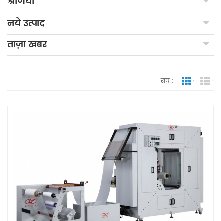
श्रेणियाँ
नये उत्पाद
ताज़ा खबर
राय :
जाली देखन
सूच