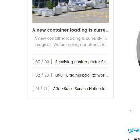
A new container loading is currently in progress.
A new container loading is currently in
progress. We are doing our utmost to
ensure you receive your high-quality
screen printing production line at the
[ 07 / 03 ]
Receiving customers for Slitting machine with differential Slip Shaft
earliest possible time.
[ 02 / 28 ]
LINGTIE teams back to work at Feb.25th.
[ 01 / 21 ]
After-Sales Service Notice for Turkey Region
पूर्व
स्व