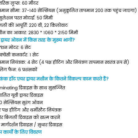
तरिक लूप्स: 60 मीटर
पमान सीमा: 37-140 सेल्सियस (अनुकूलित तापमान 200 तक पहुंच जाएगा)
्सुलेशन परत मोटाई: 50 मिमी
जली की आपूर्ति: 220 वी, 22 किलोवाट
ीन का आकार: 2830 * 1060 * 2150 मिमी
ड्रायर ओवन में किस तरह के मुख्य भागों?
्शन मोटर: 6 सेट
िक एलिमिनेटिंग रिवाइंडर
यूवी रोल टू रोल प्रिंटिंग मशीन
ीक्वेंसी कनवर्टर: 1 सेट
मशीनें आमतौर पर उन उद्योगों में
स्वचालित रोल टू रोल सिल्क स्क्रीन प्रिंटिंग मशीन म
मान नियंत्रक: 4 सेट (4 पक्ष हीटिंग और नियंत्रण तापमान स्वतंत्र रूप से)
 हैं जिनके लिए कुशल लेबलिंग और
मुख्य रूप से एक फीडर, एक स्क्रीन प्रिंटिंग स्टेश
िंग फैन: 6 प्रशंसकों
याओं की आवश्यकता होती है। कुछ उद्योगों
एक हॉट एयर ड्रायर शामिल हैं। यूवी ड्रायर और आ
Details
सिकंक हॉट एयर ड्रायर मशीन के कितने विकल्प काम करते हैं?
 उत्पादन का समर्थन करने के लिए
ड्रायर विकल्प के लिए उपलब्ध है। हीट ट्रांसफर ले
minating डिवाइस के साथ सुसज्जित
 मशीनों की आवश्यकता होती है।
प्रिंटिंग के लिए, एक पाउडर मशीन को प्रिंटिंग लाइन 
ालित यूवी ड्रायर डिवाइस
जोड़ा जा सकता है।
0 सेल्सियस सुरंग ओवन
 पक्ष हीटिंग और थर्मोस्टैट नियंत्रक
थिर बिजली डिवाइस को खत्म करने
 मार्गदर्शन डिवाइस / सुधार डिवाइस
 कार्यों के लिए विवरण