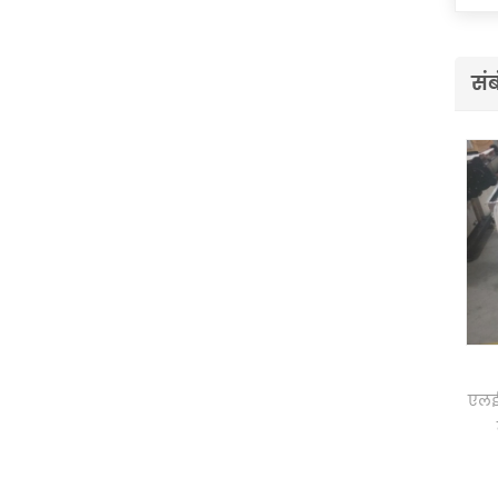
संब
गर्म हवा ड्रायर
एलईडी य
मा