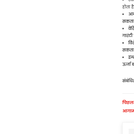
होता है
आय
सकता 
वेर
गारंटी द
वि
सकता ह
इन
ऊर्जा 
संबंधि
पिछला
आगाम