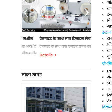
आं
ता
इन
बि
मश
इलाज 
सक
िटिंग मशीन
वेबगाइड के साथ नया डिज़ाइन लेबल काउंटर
इलेक्ट्रोस्टैट
फ्र
े लिए आदर्श है
वेबगाइड के साथ नया डिज़ाइन लेबल काउंटर
लेबल रिवाइंडिंग 
ताप
्षता, सटीकता और
उपयोग की जाती
Details
कूल
पैकेजिंग प्रक्रि
Details
प्री-
को अक्सर अपने
La
लेबल रिवाइंडिंग
ताज़ा खबर
संच
20
चार
स्
वेब
विकल्प