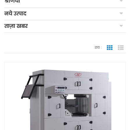
श्रेणियाँ
नये उत्पाद
ताज़ा खबर
राय :
जाली देखन
सूच