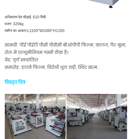
अधिकतम वेब चौड़ाई: 610 मिमी
वजन: 320kg
मशीन का आकार:L1100*W1080*H1200
सामग्री: पीई पीईटी पीसी पीवीसी बीओपीपी फिल्म, कागज, गैर-बुना,
रोल में एल्यूमीनियम पन्नी ठीक है।
ग्रेड: पूर्ण स्वचालित
समारोह: हटाने फिल्म, विरोधी धूल छड़ी, स्थिर खत्म...
विस्तृत चित्र