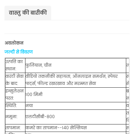
वास्तु की बारीकी
अवलोकन
जल्दी से विवरण
उत्पत्ति का
फ़ुज़ियान, चीन
लागू
स्थान:
वारंटी सेवा
वीडियो तकनीकी सहायता, ऑनलाइन समर्थन, स्पेयर
स्थ
के बाद:
पार्ट्स, फील्ड रखरखाव और मरम्मत सेवा
सेवा
इन्सुलेशन
ब्रां
100 मिमी
परत:
नाम
स्थिति:
नया
वारं
ताप
नमूना:
एलटीसीबी-800
नियं
तापमान:
कमरे का तापमान--140 सेल्सियस
सामग