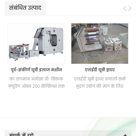
संबंधित उत्पाद
ी इलाज मशीन
एलईडी यूवी ड्रायर
गर्म हवा ड्रायर
 प्री-सिकंक
एलईडी यूवी ड्रायर प्रणाली सभी
 सेल्सियस तक
मुद्रण उद्योग की मांग के लिए
 आपके विशेष
अनुकूलित किया गया है।
 कई विशेष
ा सकता है।
संपर्क में रहो