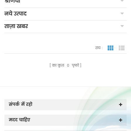
श्रेणियाँ
नये उत्पाद
ताज़ा खबर
राय :
जाली देखन
सूच
का कुल
0
पृष्ठों
संपर्क में रहो
मदद चाहिए