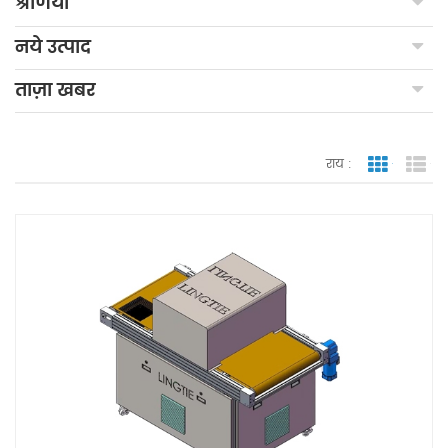
श्रेणियाँ
नये उत्पाद
ताज़ा खबर
राय :
जाली देखन
सूच