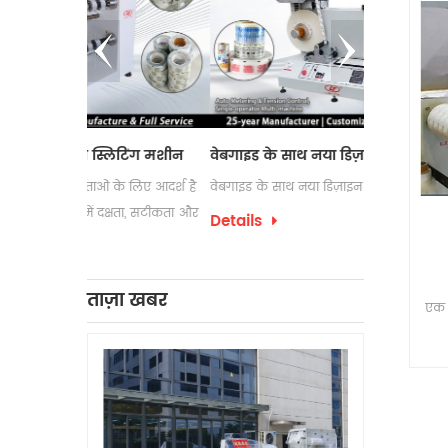
िटिंग मशीन
वेबगाइड के साथ नया डिज़ाइन लेबल काउंटर
इलेक्ट्रोस्टै
के लिए आदर्श है
वेबगाइड के साथ नया डिज़ाइन लेबल काउंटर
लेबल रिवाइंडिंग 
्षता, सटीकता और
उपयोग की जाती
Details
पैकेजिंग प्रक्रि
Details
को अक्सर अपने
लेबल रिवाइंडिं
ताज़ा खबर
एक 