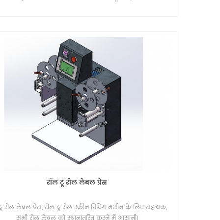
मmm 1100x1080x1200 (एलएक्सडब्ल्यूएक्सएच) स्क्रीन प्रिंटिंग
शीन अधिकतम वेब चौड़ाईmm 520 अधिकतम मुद्रण आकारmm
00 मुद्रण गति सीमा पीसी / एच 0--2500 ओवरप्रिंट सहिष्णुताmm
- 0.01 सब्सट्रेट मोटाईmm 0.02--0.5 मैक्स.एल्यूमीनियम फ्रेम
र:mm 800x1000 वायु स्रोत एमपीए 0.4--0.6 शक्तिKW3 बिजली
टेज वी / एचजेड 220/50 आयामmm 2950x1160x1650 (एलएक्�
रॉल टू रोल लेबल प्रेस
ू रोल लेबल प्रेस, रोल टू रोल स्क्रीन प्रिंटिंग मशीन के लिए सहायक,
सभी रोल लेबल को स्थानांतरित करने में आसानी।