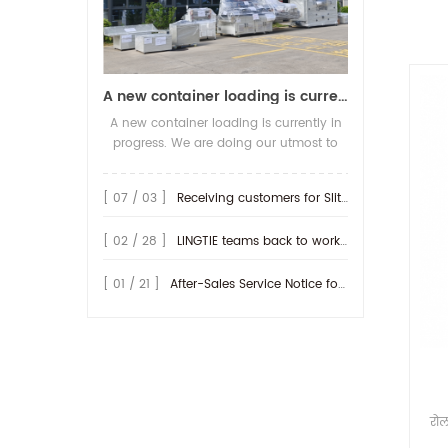
A new container loading is currently in progress.
A new container loading is currently in
progress. We are doing our utmost to
ensure you receive your high-quality
screen printing production line at the
[ 07 / 03 ]
Receiving customers for Slitting machine with differential Slip Shaft
earliest possible time.
[ 02 / 28 ]
LINGTIE teams back to work at Feb.25th.
[ 01 / 21 ]
After-Sales Service Notice for Turkey Region
रोल