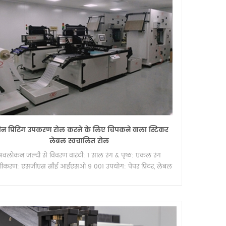
्रीन प्रिंटिंग उपकरण रोल करने के लिए चिपकने वाला स्टिकर
लेबल स्वचालित रोल
अवलोकन जल्दी से विवरण वारंटी: 1 साल रंग & पृष्ठ: एकल रंग
ाणीकरण: एसजीएस सीई आईएसओ 9 001 उपयोग: पेपर प्रिंटर, लेबल
र, कार्ड प्रिंटर, ट्यूब प्रिंट प्लेट प्रकार: स्क्रीन प्रिंटर मुद्रण सामग्री: पीईटी
ल्म और गर्मी हस्तांतरण कागज मुख्य विक्रय बिंदु: उच्च सटीकता
ालित ग्रेड: स्वचालित वोल्टेज: 220 उत्पत्ति का स्थान: फ़ुज़ियान, चीन
्रण रंग: बहु रंग मुद्रण गति: 0-6000 टी / एच ब्रांड का नाम: लिंगटी
री के बाद सेवा: ऑनलाइन समर्थन, वीडियो तकनीकी सहायता, फील्ड