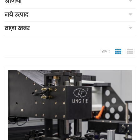
श्रेणियाँ
नये उत्पाद
ताज़ा खबर
राय :
जाली देखन
सूच