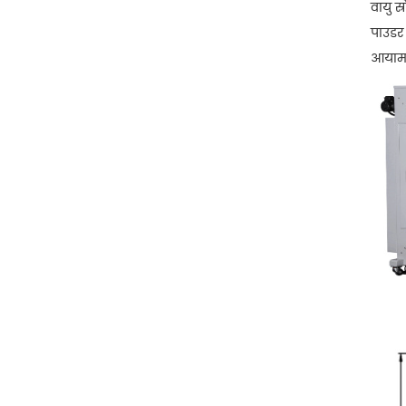
वायु स
पाउडर
आयाम 