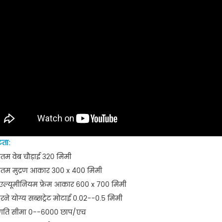
टता:
म वेब चौड़ाई 320 मिमी
म मुद्रण आकार 300 x 400 मिमी
.एल्यूमीनियम फ्रेम आकार 600 x 700 मिमी
 करने योग्य सब्सट्रेट मोटाई 0.02--0.5 मिमी
ण गति सीमा 0--6000 छाप/एच