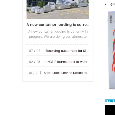
हमा
A new container loading is currently in progress.
A new container loading is currently in
progress. We are doing our utmost to
ensure you receive your high-quality
screen printing production line at the
[ 07 / 03 ]
Receiving customers for Slitting machine with differential Slip Shaft
earliest possible time.
[ 02 / 28 ]
LINGTIE teams back to work at Feb.25th.
[ 01 / 21 ]
After-Sales Service Notice for Turkey Region
क्लाइंट