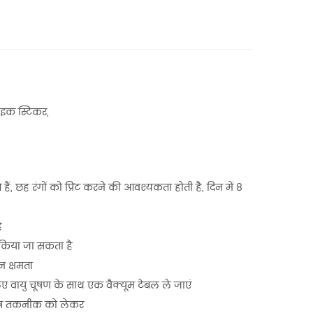
2 रिवाइंडिंग शाफ्ट के साथ स्लिटिंग मशीन
ाइक स्टिकर,
ें
यह स्लिटिंग रिवाइंडर उन निर्माताओं के लिए आदर्श है
न और
जो अपनी रूपांतरण प्रक्रियाओं में दक्षता, सटीकता और
ईआर
स्वचालन चाहते हैं
Details
बल
 हैं, छह रंगों को प्रिंट करने की आवश्यकता होती है, दिन में 8
में
ै
िंट किया जा सकता है
न क्षमता
लिए वायु चूषण के साथ एक वैक्यूम टेबल ले जाएं
िशेष तकनीक को लेकर