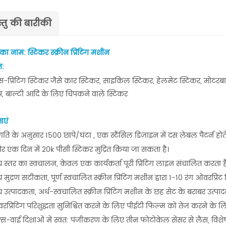
्तु की बारीकी
 का नाम: स्टिकर स्क्रीन प्रिंटिंग मशीन
न:
िक एलिमिनेटिंग रिवाइंडर
यूवी रोल टू रोल प्रिंटिंग मशीन
स-प्रिंटिंग स्टिकर जैसे कार स्टिकर, साइकिल स्टिकर, हेलमेट स्टिकर, मोटरब
, बाल्टी आदि के लिए चिपकने वाले स्टिकर
मशीनें आमतौर पर उन उद्योगों में
स्वचालित रोल टू रोल सिल्क स्क्रीन प्रिंटिंग मशीन म
 हैं जिनके लिए कुशल लेबलिंग और
मुख्य रूप से एक फीडर, एक स्क्रीन प्रिंटिंग स्टेश
ाएं
याओं की आवश्यकता होती है। कुछ उद्योगों
एक हॉट एयर ड्रायर शामिल हैं। यूवी ड्रायर और आ
Details
 उत्पादन का समर्थन करने के लिए
ड्रायर विकल्प के लिए उपलब्ध है। हीट ट्रांसफर ले
 गति के अनुसार 1500
छापे/घंटा
, एक स्टैंसिल डिज़ाइन में दस लेबल पैटर्न होते
 मशीनों की आवश्यकता होती है।
प्रिंटिंग के लिए, एक पाउडर मशीन को प्रिंटिंग लाइन 
और एक दिन में 20k पीसी स्टिकर मुद्रित किया जा सकता है।
जोड़ा जा सकता है।
च स्तर का स्वचालन, केवल एक कार्यकर्ता पूरी प्रिंटिंग लाइन संचालित करता ह
च मुद्रण सटीकता, पूर्ण स्वचालित स्क्रीन प्रिंटिंग मशीन द्वारा 1-10 रंग ओवरप्र
च उत्पादकता, अर्ध-स्वचालित स्क्रीन प्रिंटिंग मशीन के छह सेट के बराबर उत्पाद
प्रिंटिंग परिशुद्धता सुनिश्चित करने के लिए पीईटी फिल्म को तेज करने के 
्स-वाई दिशाओं में स्वत: पंजीकरण के लिए तीन फोटोकेल सेंसर से लैस, व