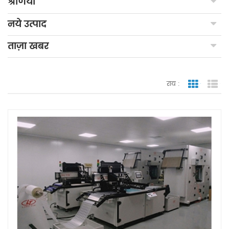
श्रेणियाँ
नये उत्पाद
ताज़ा खबर
राय :
जाली देखन
सूच