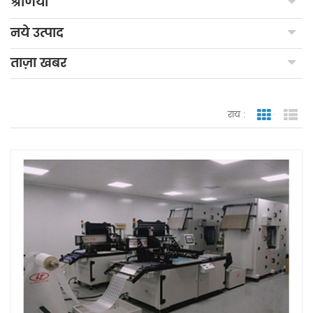
श्रेणियाँ
नये उत्पाद
ताज़ा खबर
राय :
जाली देखन
सूच