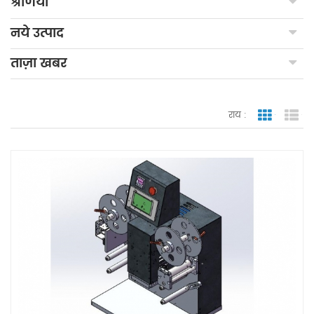
श्रेणियाँ
नये उत्पाद
ताज़ा खबर
राय :
जाली देखन
सूच