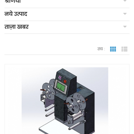
श्रेणियाँ
नये उत्पाद
ताज़ा खबर
राय :
जाली देखन
सूच