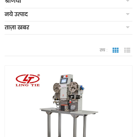
श्रेणियाँ
नये उत्पाद
ताज़ा खबर
राय :
जाली देखन
सूच