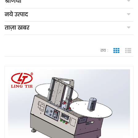
श्रेणियाँ
नये उत्पाद
ताज़ा खबर
राय :
जाली देखन
सूच