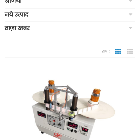
श्रेणियाँ
नये उत्पाद
ताज़ा खबर
राय :
जाली देखन
सूच