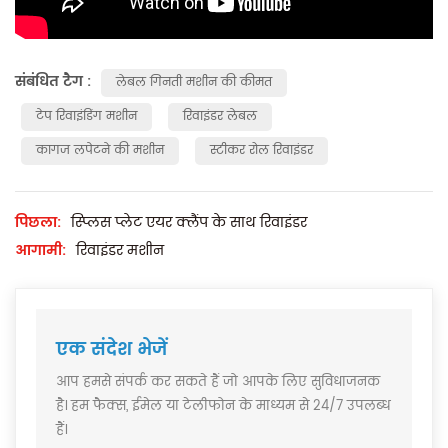
संबंधित टैग :
लेबल गिनती मशीन की कीमत
टेप रिवाइंडिंग मशीन
रिवाइंडर लेबल
कागज लपेटने की मशीन
स्टीकर रोल रिवाइंडर
पिछला:
स्प्लिस प्लेट एयर क्लैंप के साथ रिवाइंडर
आगामी:
रिवाइंडर मशीन
एक संदेश भेजें
आप हमसे संपर्क कर सकते हैं जो आपके लिए सुविधाजनक
है। हम फैक्स, ईमेल या टेलीफोन के माध्यम से 24/7 उपलब्ध
हैं।