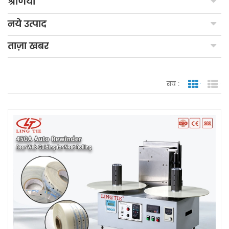
श्रेणियाँ
नये उत्पाद
ताज़ा खबर
राय :
जाली देखन
सूच