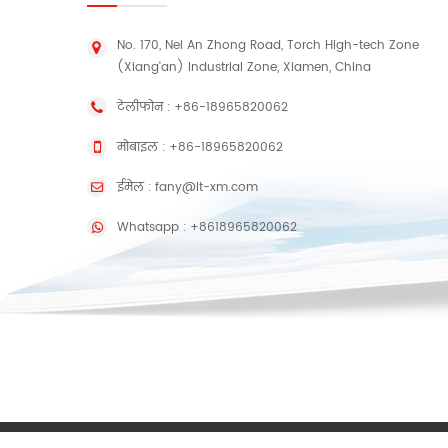
No. 170, Nei An Zhong Road, Torch High-tech Zone
(Xiang'an) Industrial Zone, Xiamen, China
टेलीफोन :
+86-18965820062
मोबाइल :
+86-18965820062
ईमेल :
fany@lt-xm.com
Whatsapp :
+8618965820062