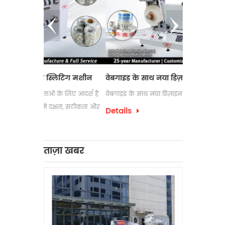
्लिटिंग मशीन
वेबगाइड के साथ नया डिज़ाइन लेबल काउंटर
इलेक्ट्रोस्ट
ं के लिए आदर्श है
वेबगाइड के साथ नया डिज़ाइन लेबल काउंटर
लेबल रिवाइंडिं
दक्षता, सटीकता और
उपयोग की जा
Details
पैकेजिंग प्रक्
Details
को अक्सर अप
लेबल रिवाइंडि
ताज़ा खबर