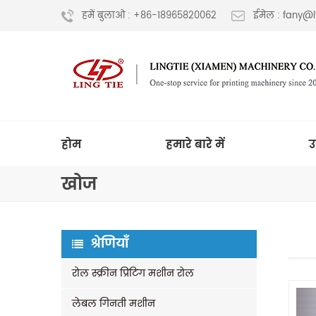
हमें बुलाओ : +86-18965820062
ईमेल : fany@
होम
हमारे बारे में
उ
खोज
श्रेणियाँ
रोल स्क्रीन प्रिंटिंग मशीन रोल
लेबल गिनती मशीन