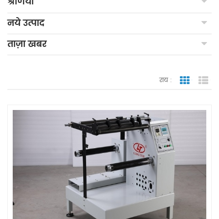
श्रेणियाँ
नये उत्पाद
ताज़ा खबर
राय :
जाली देखन
सूच