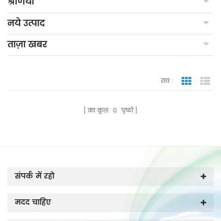
श्रेणियाँ
नये उत्पाद
ताज़ा खबर
राय :
जाली देखन
सूच
का कुल
0
पृष्ठों
संपर्क में रहो
मदद चाहिए