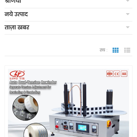
श्रेणियाँ
नये उत्पाद
ताज़ा खबर
राय :
जाली देखन
सूच