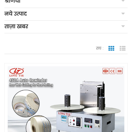
श्रेणियाँ
नये उत्पाद
ताज़ा खबर
राय :
जाली देखन
सूच