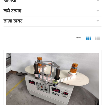
श्रेणियाँ
नये उत्पाद
ताज़ा खबर
राय :
जाली देखन
सूच