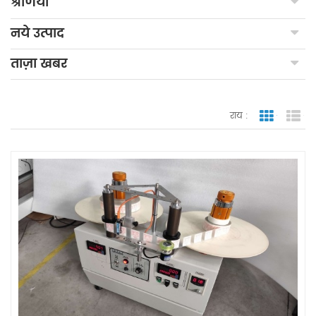
श्रेणियाँ
नये उत्पाद
ताज़ा खबर
राय :
जाली देखन
सूच