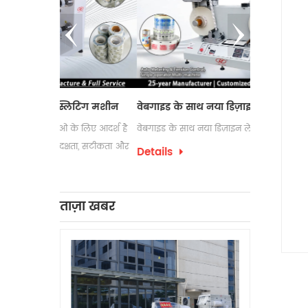
लिटिंग मशीन
वेबगाइड के साथ नया डिज़ाइन लेबल काउंटर
इलेक्ट्रोस्टै
 के लिए आदर्श है
वेबगाइड के साथ नया डिज़ाइन लेबल काउंटर
लेबल रिवाइंडिंग
क्षता, सटीकता और
उपयोग की जात
Details
पैकेजिंग प्रक्र
Details
को अक्सर अपन
लेबल रिवाइंडिं
ताज़ा खबर