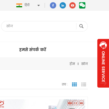
हिंदी
हमसे संपर्क करें
होम
खोज
राय :
जाली देखना
सूची दृश्य