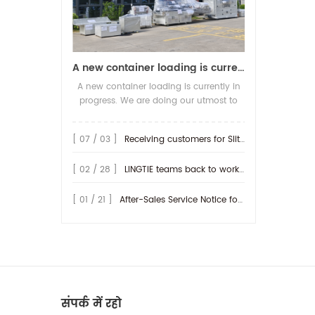
A new container loading is currently in progress.
A new container loading is currently in
progress. We are doing our utmost to
ensure you receive your high-quality
screen printing production line at the
[ 07 / 03 ]
Receiving customers for Slitting machine with differential Slip Shaft
earliest possible time.
[ 02 / 28 ]
LINGTIE teams back to work at Feb.25th.
[ 01 / 21 ]
After-Sales Service Notice for Turkey Region
संपर्क में रहो