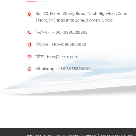
No. 170, Nei An Zhong Road, Torch High-tech Zone
(Xiang'an) Industrial Zone, Xiamen, China
टेलीफोन :
+86-18965820062
मोबाइल :
+86-18965820062
ईमेल :
fany@lt-xm.com
Whatsapp :
+8618965820062