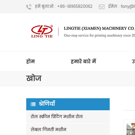
हमें बुलाओ : +86-18965820062
ईमेल : fany@
होम
हमारे बारे में
उ
खोज
श्रेणियाँ
रोल स्क्रीन प्रिंटिंग मशीन रोल
लेबल गिनती मशीन