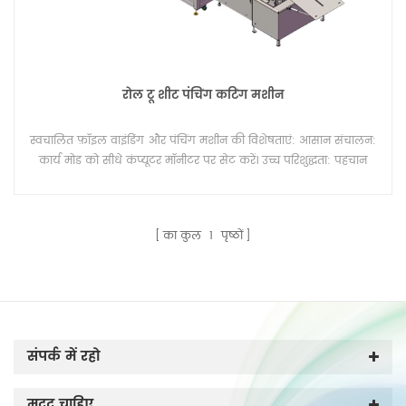
रोल टू शीट पंचिंग कटिंग मशीन
स्वचालित फ़ॉइल वाइंडिंग और पंचिंग मशीन की विशेषताएं: आसान संचालन:
कार्य मोड को सीधे कंप्यूटर मॉनीटर पर सेट करें। उच्च परिशुद्धता: पहचान
सीमा के भीतर कैमरा स्वचालित रूप से छवि का पता लगाता है, और कंप्यूटर
गति का विश्लेषण और नियंत्रण करता है। तेज़ गति: कैमरे का प्रतिक्रिया समय
कम होता है, और एक बार छवि मिल जाने पर, यह छवि की स्थिति में छेद कर
का कुल
1
पृष्ठों
सकता है। शक्तिशाली कार्यक्षमता: नमूना छवियों को सहेजा जा सकता है और
कंप्यूटर सिस्टम के माध्यम से सीधे उन तक पहुंचा जा सकता है, जिससे
वास्तविक समय में सॉफ़्टवेयर अपग्रेड की अनुमति मिलती है। गुणवत्ता
आश्वासन: दबाव को नियंत्रित करने वाले वाल्व, सिलेंडर, सोलनॉइड वाल्व और
रैखिक गाइड जैसे प्रमुख घटकों को आयात किया जाता है, जिससे उनकी लंबी
उम्र सुनिश्चित होती है। उच्च पहचान दर: एक विशेष प्रकाश स्रोत स्वचालित रूप
संपर्क में रहो
से अत्यधिक परावर्तक और अत्यधिक अपारदर्शी सामग्रियों पर स्थिति छेद
पैटर्न की पहचान कर सकता है, और अधूरी छवि की भरपाई कर सकता है।
डुअल-हेड स्वचालित पंचिंग मशीन सिस्टम कंप्यूटर के माध्यम से कैमरे की
मदद चाहिए