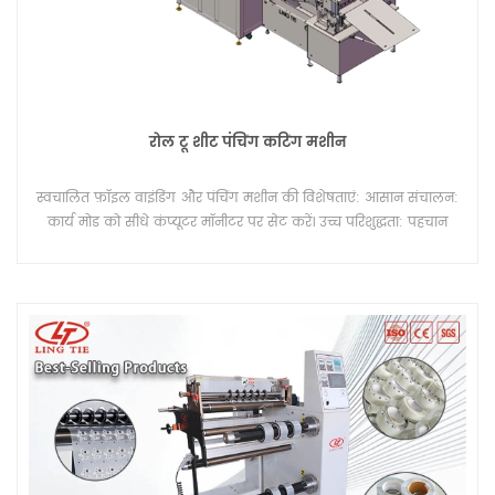
रोल टू शीट पंचिंग कटिंग मशीन
स्वचालित फ़ॉइल वाइंडिंग और पंचिंग मशीन की विशेषताएं: आसान संचालन:
कार्य मोड को सीधे कंप्यूटर मॉनीटर पर सेट करें। उच्च परिशुद्धता: पहचान
सीमा के भीतर कैमरा स्वचालित रूप से छवि का पता लगाता है, और कंप्यूटर
गति का विश्लेषण और नियंत्रण करता है। तेज़ गति: कैमरे का प्रतिक्रिया समय
कम होता है, और एक बार छवि मिल जाने पर, यह छवि की स्थिति में छेद कर
सकता है। शक्तिशाली कार्यक्षमता: नमूना छवियों को सहेजा जा सकता है और
कंप्यूटर सिस्टम के माध्यम से सीधे उन तक पहुंचा जा सकता है, जिससे
वास्तविक समय में सॉफ़्टवेयर अपग्रेड की अनुमति मिलती है। गुणवत्ता
आश्वासन: दबाव को नियंत्रित करने वाले वाल्व, सिलेंडर, सोलनॉइड वाल्व और
रैखिक गाइड जैसे प्रमुख घटकों को आयात किया जाता है, जिससे उनकी लंबी
उम्र सुनिश्चित होती है। उच्च पहचान दर: एक विशेष प्रकाश स्रोत स्वचालित रूप
से अत्यधिक परावर्तक और अत्यधिक अपारदर्शी सामग्रियों पर स्थिति छेद
पैटर्न की पहचान कर सकता है, और अधूरी छवि की भरपाई कर सकता है।