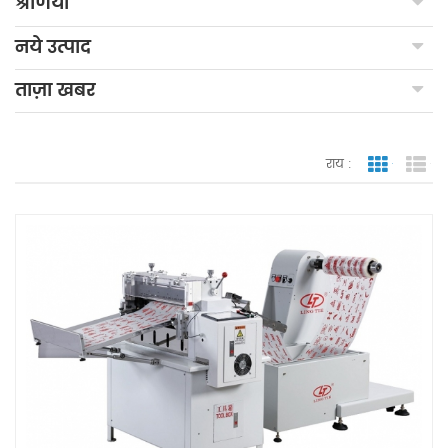
श्रेणियाँ
नये उत्पाद
ताज़ा खबर
राय :
जाली देखन
सूच