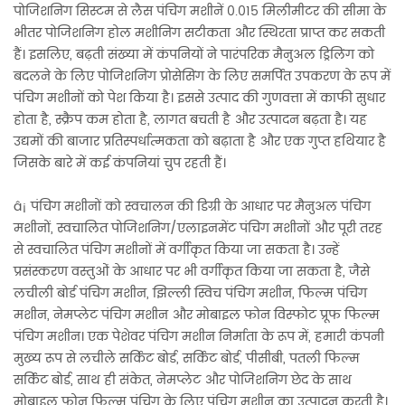
पोजिशनिंग सिस्टम से लैस पंचिंग मशीनें 0.015 मिलीमीटर की सीमा के
भीतर पोजिशनिंग होल मशीनिंग सटीकता और स्थिरता प्राप्त कर सकती
हैं। इसलिए, बढ़ती संख्या में कंपनियों ने पारंपरिक मैनुअल ड्रिलिंग को
बदलने के लिए पोजिशनिंग प्रोसेसिंग के लिए समर्पित उपकरण के रूप में
पंचिंग मशीनों को पेश किया है। इससे उत्पाद की गुणवत्ता में काफी सुधार
होता है, स्क्रैप कम होता है, लागत बचती है और उत्पादन बढ़ता है। यह
उद्यमों की बाजार प्रतिस्पर्धात्मकता को बढ़ाता है और एक गुप्त हथियार है
जिसके बारे में कई कंपनियां चुप रहती हैं।
â¡ पंचिंग मशीनों को स्वचालन की डिग्री के आधार पर मैनुअल पंचिंग
मशीनों, स्वचालित पोजिशनिंग/एलाइनमेंट पंचिंग मशीनों और पूरी तरह
से स्वचालित पंचिंग मशीनों में वर्गीकृत किया जा सकता है। उन्हें
प्रसंस्करण वस्तुओं के आधार पर भी वर्गीकृत किया जा सकता है, जैसे
लचीली बोर्ड पंचिंग मशीन, झिल्ली स्विच पंचिंग मशीन, फिल्म पंचिंग
मशीन, नेमप्लेट पंचिंग मशीन और मोबाइल फोन विस्फोट प्रूफ फिल्म
पंचिंग मशीन। एक पेशेवर पंचिंग मशीन निर्माता के रूप में, हमारी कंपनी
मुख्य रूप से लचीले सर्किट बोर्ड, सर्किट बोर्ड, पीसीबी, पतली फिल्म
सर्किट बोर्ड, साथ ही संकेत, नेमप्लेट और पोजिशनिंग छेद के साथ
मोबाइल फोन फिल्म पंचिंग के लिए पंचिंग मशीन का उत्पादन करती है।