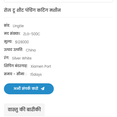
रोल टू शीट पंचिंग कटिंग मशीन
ब्रांड:
Lingtie
मद संख्या।:
ZLG-500C
मूल्य:
$128000
उत्पाद उत्पत्ति:
China
रंग:
Silver White
शिपिंग बंदरगाह:
Xiamen Port
समय - सीमा：
15days
अभी संपर्क करो
वास्तु की बारीकी