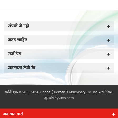
करें जैसे मशीन का उपयोग कर
रिवाइंडिंग।
संपर्क में रहो
मदद चाहिए
गर्म टैग
सदस्यता लेने के
कॉपीराइट © 2015-2026 Lingtie (Xiamen ) Machinery Co. Ltd..सर्वाधिकार
सुरक्षित.
dyyseo.com
अब बात करो