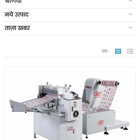
श्रेणियाँ
नये उत्पाद
ताज़ा खबर
राय :
जाली देखन
सूच