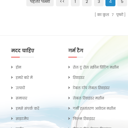
पहला पन्ना
<<
1
2
3
4
5
का कुल
7
पृष्ठों
मदद चाहिए
गर्म टैग
होम
रोल टू रोल स्क्रीन प्रिंटिंग मशीन
हमारे बारे में
रिवाइंडर
उत्पादों
टेबल टॉप लेबल रिवाइंडर
समाचार
लेबल रिवाइंडर मशीन
हमसे संपर्क करें
गर्मी हस्तांतरण आवेदन मशीन
साइटमैप
फिल्म रिवाइंडर