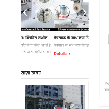
लिटिंग मशीन
वेबगाइड के साथ नया डिज़ाइन लेबल काउंटर
इलेक्ट्रोस्टै
 के लिए आदर्श है
वेबगाइड के साथ नया डिज़ाइन लेबल काउंटर
लेबल रिवाइंडिंग
क्षता, सटीकता और
उपयोग की जात
Details
पैकेजिंग प्रक्र
Details
को अक्सर अपन
लेबल रिवाइंडिं
ताज़ा खबर
लिं
सकत