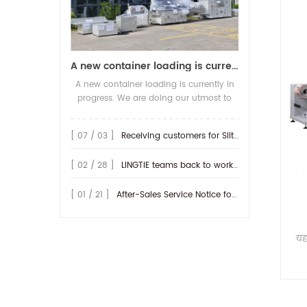
A new container loading is currently in progress.
A new container loading is currently in
progress. We are doing our utmost to
ensure you receive your high-quality
screen printing production line at the
[ 07 / 03 ]
Receiving customers for Slitting machine with differential Slip Shaft
earliest possible time.
[ 02 / 28 ]
LINGTIE teams back to work at Feb.25th.
[ 01 / 21 ]
After-Sales Service Notice for Turkey Region
यह
वल
रूप 