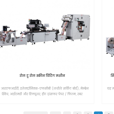
रोल टू रोल स्क्रीन प्रिंटिंग मशीन
सि
 आरएफआईडी, इलेक्ट्रॉनिक्स-एफसीबी (लचीले सर्किट बोर्ड), मेम्ब्रेन
यह म
स्विच, आईएमडी और डिफ्यूज़र, हीट ट्रांसफर पेपर / फिल्म, रबर
्कनीकरण, स्टिकर, ओपीपी जैसे रोल में लचीले स्टॉक के लिए विशेष
से डिज़ाइन की गई वेब-फ़्री स्क्रीन प्रिंटिंग मशीन है , परमवीर चक्र, पीसी,
पीईटी, प्लास्टिक चमड़ा, एल्यूमीनियम पन्नी और इतने पर।