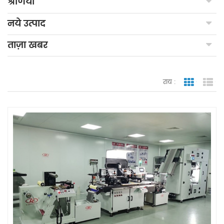
श्रेणियाँ
नये उत्पाद
ताज़ा खबर
राय :
जाली देखन
सूच