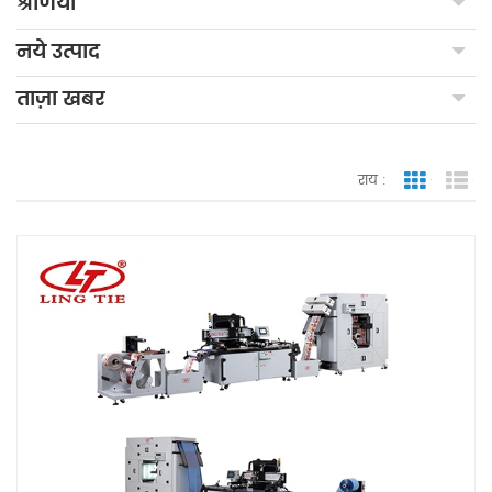
श्रेणियाँ
नये उत्पाद
ताज़ा खबर
राय :
जाली देखन
सूच