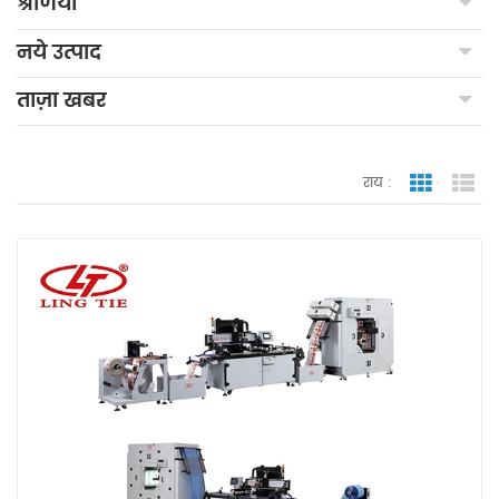
श्रेणियाँ
नये उत्पाद
ताज़ा खबर
राय :
जाली देखन
सूच