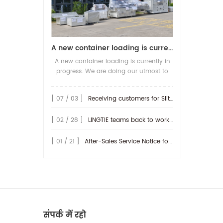
A new container loading is currently in progress.
A new container loading is currently in
progress. We are doing our utmost to
ensure you receive your high-quality
screen printing production line at the
[ 07 / 03 ]
Receiving customers for Slitting machine with differential Slip Shaft
earliest possible time.
[ 02 / 28 ]
LINGTIE teams back to work at Feb.25th.
[ 01 / 21 ]
After-Sales Service Notice for Turkey Region
संपर्क में रहो