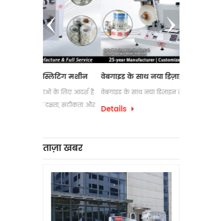
्लिटिंग मशीन
वेबगाइड के साथ नया डिज़ाइन लेबल काउंटर
इलेक्ट्रोस्
ं के लिए आदर्श है
वेबगाइड के साथ नया डिज़ाइन लेबल काउंटर
लेबल रिवाइंडि
दक्षता, सटीकता और
उपयोग की जा
Details
पैकेजिंग प्रक
Details
को अक्सर अप
लेबल रिवाइंड
ताज़ा खबर