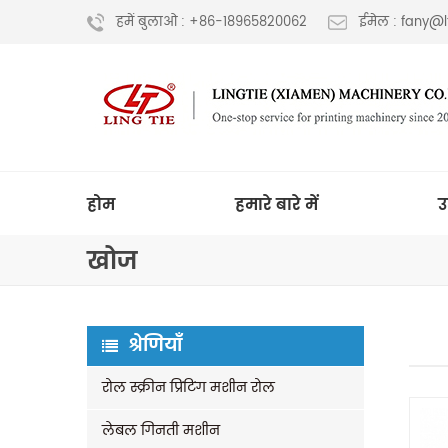
हमें बुलाओ : +86-18965820062
ईमेल : fany@
होम
हमारे बारे में
उ
खोज
श्रेणियाँ
रोल स्क्रीन प्रिंटिंग मशीन रोल
लेबल गिनती मशीन