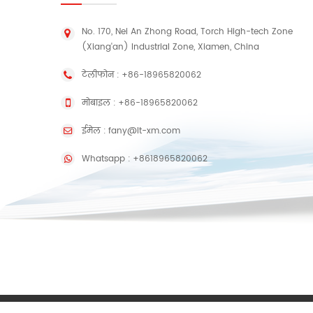
No. 170, Nei An Zhong Road, Torch High-tech Zone
(Xiang'an) Industrial Zone, Xiamen, China
टेलीफोन :
+86-18965820062
मोबाइल :
+86-18965820062
ईमेल :
fany@lt-xm.com
Whatsapp :
+8618965820062