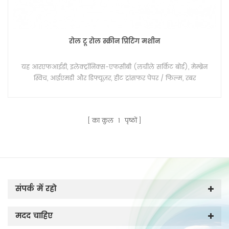
रोल टू रोल स्क्रीन प्रिंटिंग मशीन
यह आरएफआईडी, इलेक्ट्रॉनिक्स-एफसीबी (लचीले सर्किट बोर्ड), मेम्ब्रेन
स्विच, आईएमडी और डिफ्यूज़र, हीट ट्रांसफर पेपर / फिल्म, रबर
वल्कनीकरण, स्टिकर, ओपीपी जैसे रोल में लचीले स्टॉक के लिए विशेष रूप
से डिज़ाइन की गई वेब-फ़्री स्क्रीन प्रिंटिंग मशीन है , परमवीर चक्र, पीसी,
पीईटी, प्लास्टिक चमड़ा, एल्यूमीनियम पन्नी और इतने पर।
का कुल
1
पृष्ठों
संपर्क में रहो
मदद चाहिए