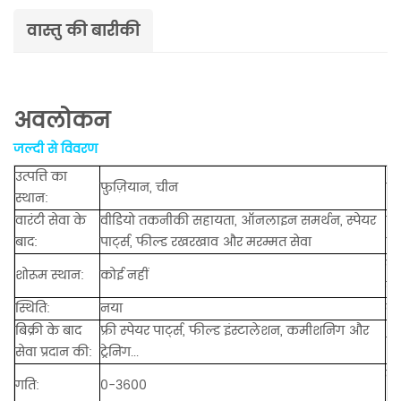
वास्तु की बारीकी
अवलोकन
जल्दी से विवरण
उत्पत्ति का
फ़ुज़ियान, चीन
लाग
स्थान:
वारंटी सेवा के
वीडियो तकनीकी सहायता, ऑनलाइन समर्थन, स्पेयर
स्
बाद:
पार्ट्स, फील्ड रखरखाव और मरम्मत सेवा
से
ब्र
शोरूम स्थान:
कोई नहीं
ना
स्थिति:
नया
वार
बिक्री के बाद
फ्री स्पेयर पार्ट्स, फील्ड इंस्टालेशन, कमीशनिंग और
उप
सेवा प्रदान की:
ट्रेनिंग...
मश
गति:
0-3600
आ