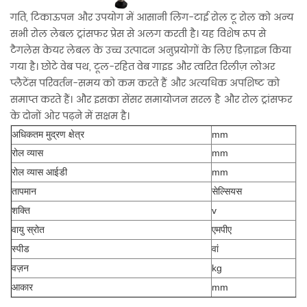
गति, टिकाऊपन और उपयोग में आसानी लिंग-टाई रोल टू रोल को अन्य
सभी रोल लेबल ट्रांसफर प्रेस से अलग करती है। यह विशेष रूप से
टैगलेस केयर लेबल के उच्च उत्पादन अनुप्रयोगों के लिए डिज़ाइन किया
गया है। छोटे वेब पथ, टूल-रहित वेब गाइड और त्वरित रिलीज़ लोअर
प्लैटेंस परिवर्तन-समय को कम करते हैं और अत्यधिक अपशिष्ट को
समाप्त करते हैं। और इसका सेंसर समायोजन सरल है और रोल ट्रांसफर
के दोनों ओर पढ़ने में सक्षम है।
अधिकतम मुद्रण क्षेत्र
mm
10
रोल व्यास
mm
19
रोल व्यास आईडी
mm
25
तापमान
सेल्सियस
कम
शक्ति
v
1p
वायु स्रोत
एमपीए
0.
स्पीड
वां
0-
वज़न
kg
80
आकार
mm
L