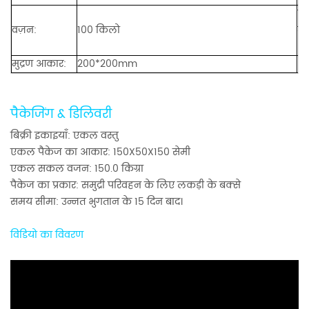
कार
वज़न:
100 किलो
ता
आ
मुद्रण आकार:
200*200mm
पैकेजिंग & डिलिवरी
बिक्री इकाइयाँ: एकल वस्तु
एकल पैकेज का आकार: 150X50X150 सेमी
एकल सकल वजन: 150.0 किग्रा
पैकेज का प्रकार: समुद्री परिवहन के लिए लकड़ी के बक्से
समय सीमा
:
उन्नत भुगतान के 15 दिन बाद।
विडियो का विवरण