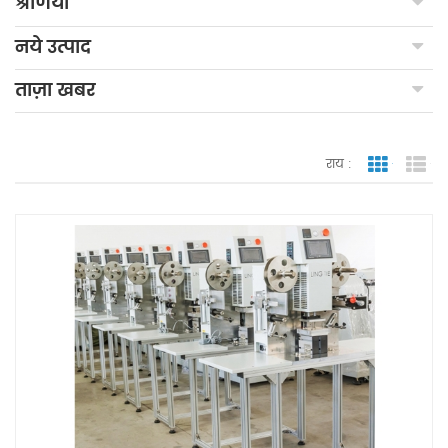
श्रेणियाँ
नये उत्पाद
ताज़ा खबर
राय :
जाली देखन
सूच