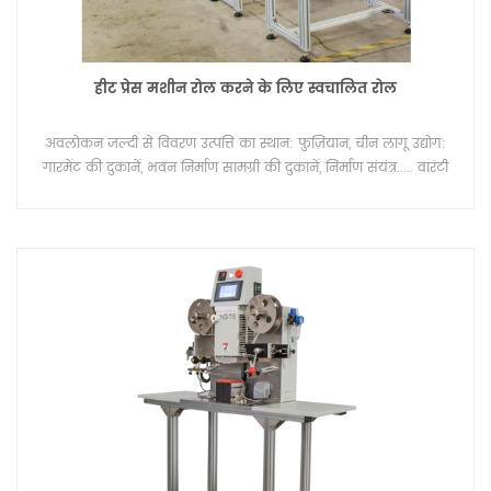
हीट प्रेस मशीन रोल करने के लिए स्वचालित रोल
अवलोकन जल्दी से विवरण उत्पत्ति का स्थान: फ़ुज़ियान, चीन लागू उद्योग:
गारमेंट की दुकानें, भवन निर्माण सामग्री की दुकानें, निर्माण संयंत्र..... वारंटी
सेवा के बाद: वीडियो तकनीकी सहायता, ऑनलाइन समर्थन, स्पेयर पार्ट्स,
फील्ड रखरखाव और मरम्मत सेवा स्थानीय सेवा स्थान: कोई नहीं शोरूम
स्थान: कोई नहीं ब्रांड का नाम: लिंगटी स्थिति: नया वारंटी: 1 साल बिक्री के
बाद सेवा प्रदान की: फ्री स्पेयर पार्ट्स, फील्ड इंस्टालेशन, कमीशनिंग और
ट्रेनिंग... उपयोग: लोगो लेबल गर्मी हस्तांतरण मुद्रणs पीड: 0-3600 मशीन
का आकार: L680*W400*H745mm वज़न: 80 किग्रा कार्य तालिका
आकार: L1230 * W400 * H1500mm मुद्रण आकार: 100*100mm
पैकेजिंग & डिलिवरी बिक्री इकाइयाँ: एकल वस्तु एकल पैकेज का आकार:
150X50X150 सेमी एकल सकल वजन: 130.0 किग्रा पैकेज का प्रकार:
समुद्री परिवहन के लिए लकड़ी के बक्से समय सीमा: उन्नत भुगतान के 15
दिन बाद। विडियो का विवरण परिधान निर्माताओं, टी-शर्ट लेबल और परिधान
टैग में सिलने के विकल्प की तलाश में हैं टैगलेस केयर लेबलिंग में परिवर्तित
हो गया है, जिससे उपभोक्ता अपने कपड़ों में अधिक सहज महसूस कर सकता