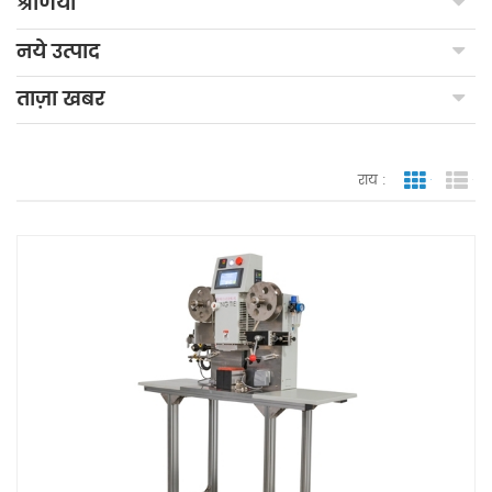
श्रेणियाँ
नये उत्पाद
ताज़ा खबर
राय :
जाली देखन
सूच