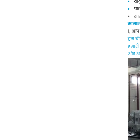
वा
पा
सा
सामान्य
1, आप
हम चीन
हमारी 
और आप