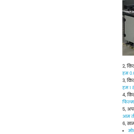
2, कित
हम 0.
3, कित
हम 1 र
4, कित
फिल्म 
5, अपन
आम तौ
6, साम
मो