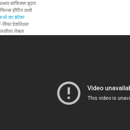
प्रभाव ग्राफिक्स मुद्रण
िल्म हीटिंग तत्वों
वाओं का झोंका
ट्स-वियर डेकोरेशन
 लचीला लेबल