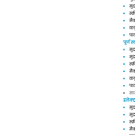
मु
स्क
मैक
वा
पा
पूर्ण स
मुद
मु
स्क
मै
वा
पा
सा
इलेक्ट
मुद
मुद
स्क
मैक