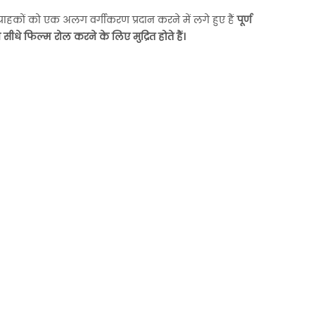
ग्राहकों को एक अलग वर्गीकरण प्रदान करने में लगे हुए हैं
पूर्ण
म सीधे फिल्म रोल करने के लिए मुद्रित होते हैं।
2 रिवाइंडिंग शाफ्ट के साथ स्लिटिंग मशीन
ें
यह स्लिटिंग रिवाइंडर उन निर्माताओं के लिए आदर्श है
न और
जो अपनी रूपांतरण प्रक्रियाओं में दक्षता, सटीकता और
ईआर
स्वचालन चाहते हैं
Details
बल
में