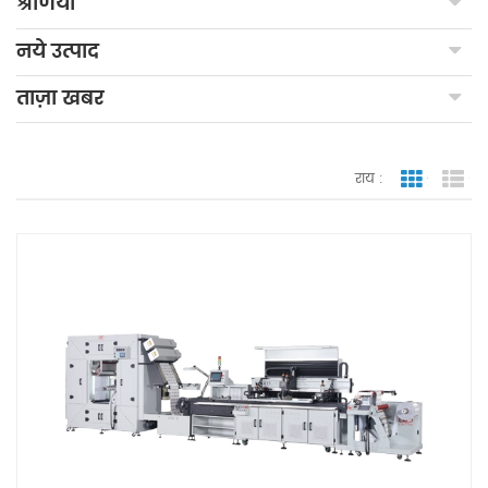
श्रेणियाँ
नये उत्पाद
ताज़ा खबर
राय :
जाली देखन
सूच