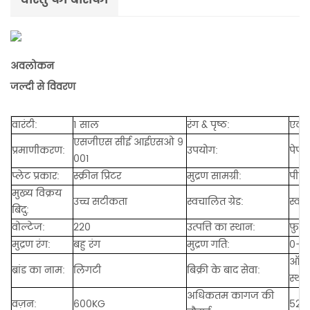
अवलोकन
जल्दी से विवरण
वारंटी:
1 साल
रंग & पृष्ठ:
एकल
एसजीएस सीई आईएसओ 9
प्रमाणीकरण:
उपयोग:
पेपर प
001
प्लेट प्रकार:
स्क्रीन प्रिंटर
मुद्रण सामग्री:
पीईट
मुख्य विक्रय
उच्च सटीकता
स्वचालित ग्रेड:
स्वच
बिंदु:
वोल्टेज:
220
उत्पत्ति का स्थान:
फ़ुज
मुद्रण रंग:
बहु रंग
मुद्रण गति:
0-60
ऑनला
ब्रांड का नाम:
लिंगटी
बिक्री के बाद सेवा:
स्था
अधिकतम कागज की
वज़न:
600KG
52