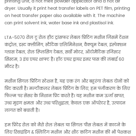
printing unit, a hot melt powder applicator and a hot air
dryer. Usually it print heat transfer labels on PET film, printing
on heat transfer paper also available with it. The machine
can print solvent ink, water base ink and plastisol ink.
LTA-5070 रोल टू रोल हीट ट्रांसफर लेबल प्रिंटिंग मशीन जिसमें टेंशन
कंट्रोल, डस्ट क्लीनिंग, स्टैटिक एलिमिनेशन, वैक्यूम टेबल, इंस्पेक्शन
ग्लास टेबल, रोल स्प्लिसिंग टेबल, सर्वो मोटर, ऑटोमैटिक रजिस्टर
सिस्टम, 3 इंच एयर शाफ्ट है। हॉट एयर ड्रायर इनर पास की लंबाई 60
मीटर है।
मशीन सिंगल प्रिंटिंग स्टेशन है, यह एक रंग और बहुरंगा लेबल दोनों को
प्रिंट करती है। मल्टीकलर लेबल प्रिंटिंग के लिए, हम पंजीकरण के लिए
फिल्म पर सेंसर के निशान प्रिंट करते हैं। यह मशीन कम ऊर्जा खपत,
उच्च मुद्रण क्षमता और उच्च परिशुद्धता, केवल एक ऑपरेटर है, उत्पादन
लागत को बचाती है।
हम प्रिंटेड रोल को नैरो रोल लेबल या सिंगल पीस लेबल में काटने के
लिए रिवाइंडिंग & स्लिटिंग मशीन और शीट कटिंग मशीन की भी पेशकश