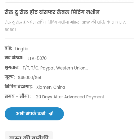
रोल टू रोल हीट ट्रांसफर लेबल प्रिंटिंग मशीन
रोल टू रोल हीट प्रेस स्क्रीन प्रिंटिंग मशीन। मॉडल: 3KW की शक्ति के साथ LTA-
5060।
ब्रांड:
Lingtie
मद संख्या।:
LTA-5070
भुगतान:
T/T, T/C, Paypal, Western Union...
मूल्य:
$45000/set
शिपिंग बंदरगाह:
Xiamen, China
समय - सीमा：
20 Days After Advanced Payment
अभी संपर्क करो
वास्तु की बारीकी