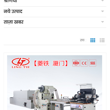
श्रेणियाँ
नये उत्पाद
ताज़ा खबर
राय :
जाली देखन
सूच