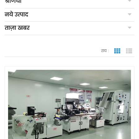
श्रेणियाँ
नये उत्पाद
ताज़ा खबर
राय :
जाली देखन
सूच