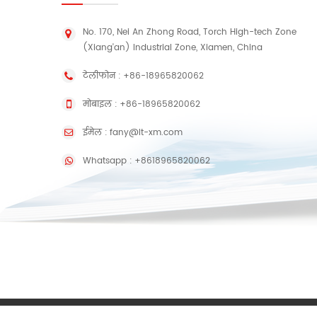
No. 170, Nei An Zhong Road, Torch High-tech Zone
(Xiang'an) Industrial Zone, Xiamen, China
टेलीफोन :
+86-18965820062
मोबाइल :
+86-18965820062
ईमेल :
fany@lt-xm.com
Whatsapp :
+8618965820062