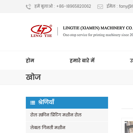
हमें बुलाओ : +86-18965820062
ईमेल : fany@
होम
हमारे बारे में
उ
खोज
श्रेणियाँ
रोल स्क्रीन प्रिंटिंग मशीन रोल
लेबल गिनती मशीन