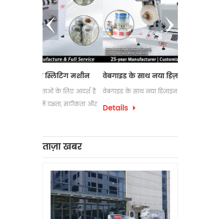
्लिटिंग मशीन
वेबगाइड के साथ नया डिज़ाइन लेबल काउंटर
इलेक्ट्रोस्
ं के लिए आदर्श है
वेबगाइड के साथ नया डिज़ाइन लेबल काउंटर
लेबल रिवाइंडि
दक्षता, सटीकता और
उपयोग की जा
Details
पैकेजिंग प्रक
Details
को अक्सर अप
लेबल रिवाइंड
ताज़ा खबर