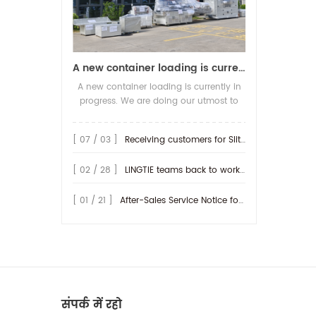
A new container loading is currently in progress.
A new container loading is currently in
progress. We are doing our utmost to
ensure you receive your high-quality
screen printing production line at the
[ 07 / 03 ]
Receiving customers for Slitting machine with differential Slip Shaft
earliest possible time.
[ 02 / 28 ]
LINGTIE teams back to work at Feb.25th.
[ 01 / 21 ]
After-Sales Service Notice for Turkey Region
संपर्क में रहो